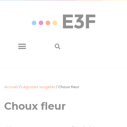
Panneau de gestion des cookies
Eurosourcing rachète PCS
Accueil
/
Légumes surgelés
/ Choux fleur
Choux fleur