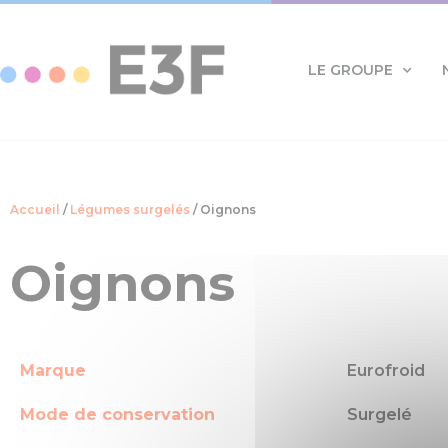
Panneau de gestion des cookies
LE GROUPE
Accueil
/
Légumes surgelés
/ Oignons
Oignons
Marque
Eurofroid
Mode de conservation
Surgelé