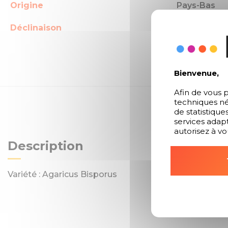
Origine
Pays-Bas
Déclinaison
Émincés, Ro
Bienvenue,
Afin de vous p
techniques né
de statistique
services adapt
autorisez à vo
Description
Variété : Agaricus Bisporus