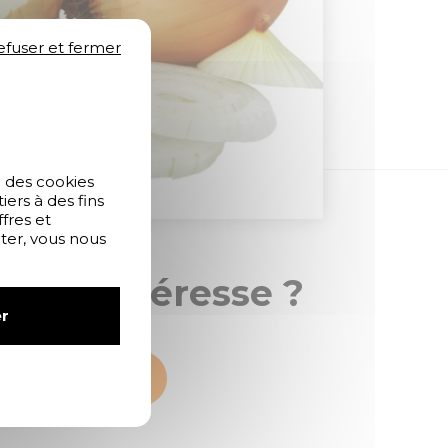
efuser et fermer
e des cookies
ers à des fins
fres et
pter, vous nous
 vous intéresse ?
r
ontactez-nous