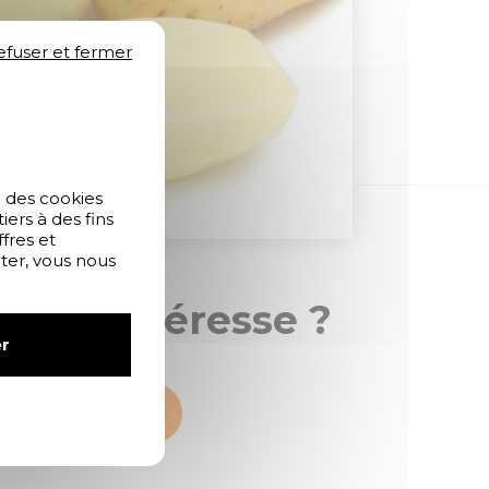
efuser et fermer
e des cookies
ers à des fins
fres et
pter, vous nous
 vous intéresse ?
r
ontactez-nous