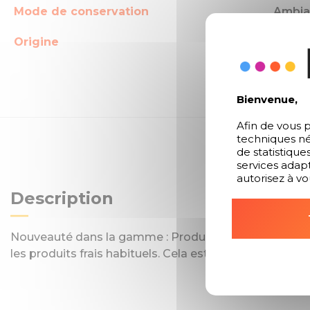
Mode de conservation
Ambia
Origine
Belgi
Bienvenue,
Afin de vous p
techniques né
de statistique
services adapt
autorisez à vo
Description
Nouveauté dans la gamme : Produits frais se conse
les produits frais habituels. Cela est dû a la pasteuris