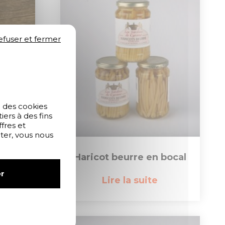
efuser et fermer
e des cookies
ers à des fins
fres et
pter, vous nous
Haricot beurre en bocal
r
Lire la suite