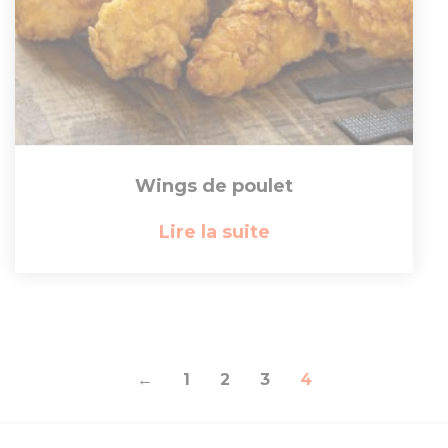
Wings de poulet
Lire la suite
←
1
2
3
4